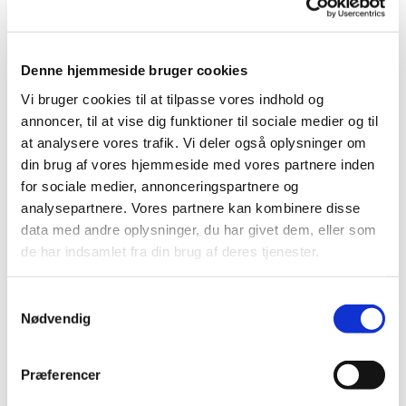
Telefonnummer,
E-mailadresse,
Fødselsdato og,
Fødested.
Denne hjemmeside bruger cookies
Vi bruger cookies til at tilpasse vores indhold og
annoncer, til at vise dig funktioner til sociale medier og til
Disse oplysninger betegnes i lovgivningen som
almindelige
at analysere vores trafik. Vi deler også oplysninger om
personoplysninger
. Foreningen har således ikke fortegnelse med
din brug af vores hjemmeside med vores partnere inden
følsomme
personoplysninger
, der i lovgivningen karakteriseres
for sociale medier, annonceringspartnere og
som oplysninger om ex. race, etnisk oprindelse, politisk-, religiøs-
analysepartnere. Vores partnere kan kombinere disse
eller filosofisk overbevisning m.fl.
data med andre oplysninger, du har givet dem, eller som
de har indsamlet fra din brug af deres tjenester.
Det er derfor bestyrelsens vurdering, at behandling og opbevaring
af medlemmers persondata, jf. ovenstående, ikke kræver særlige
forhold, ud over hvad der normalt er gældende for en PC med
Samtykkevalg
almindelig sikkerhed for indtrængning udefra.
Nødvendig
4.1. Anvendelse af data
Præferencer
De af medlemmerne oplyste persondata anvendes således: