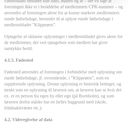
Fødselsdato omfatter kun dato, måned og år – det vil sige at
foreningen ikke er i besiddelse af medlemmets CPR-nummer – og
anvendes af foreningen alene for at kunne markere medlemmers
runde fødselsdage, herunder til at oplyse runde fødselsdage i
medlemsbladet ”Klippeøen”.
Optagelse af sådanne oplysninger i medlemsbladet gives alene for
de medlemmer, der ved optagelsen som medlem har givet
samtykke hertil.
4.1.5. Fødested
Fødested anvendes af foreningen i forbindelse med oplysning om
runde fødselsdage, jf. ovenstående, i ”Klippeøen”, som en
supplerende oplysning. Denne oplysning er historisk betinget, og
tænkt som en oplysning til læseren om, at læseren kan se hvis det
ex. er en person fra egen by eller egn (på Bornholm), og som
læseren derfor måske har en fælles baggrund med (skole,
fritidsaktiviteter etc.).
4.2. Videregivelse af data